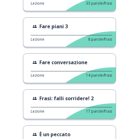
Lezione
33
parole/frasi
Fare piani 3
Lezione
8
parole/frasi
Fare conversazione
Lezione
14
parole/frasi
Frasi: falli sorridere! 2
Lezione
17
parole/frasi
È un peccato