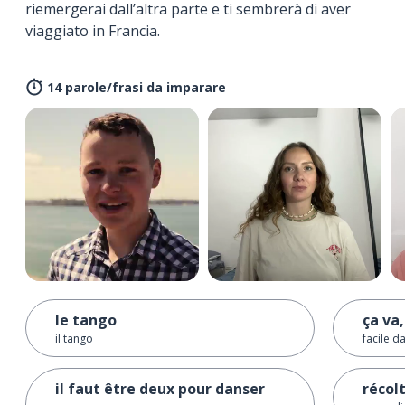
riemergerai dall’altra parte e ti sembrerà di aver
viaggiato in Francia.
14 parole/frasi da imparare
le tango
ça va,
il tango
facile d
il faut être deux pour danser
récol