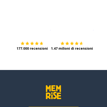
Scarica su
App Store
Scarica
177.000 recensioni
1.47 milioni di recensioni