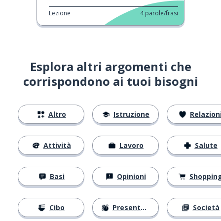
Lezione
4
parole/frasi
Esplora altri argomenti che
corrispondono ai tuoi bisogni
Altro
Istruzione
Relazion
Attività
Lavoro
Salute
Basi
Opinioni
Shoppin
Cibo
Presentarsi
Società