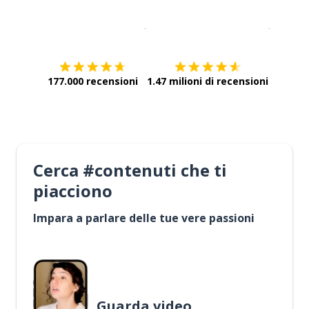
Scarica su
App Store
Scarica
177.000 recensioni
1.47 milioni di recensioni
Cerca #contenuti che ti
piacciono
Impara a parlare delle tue vere passioni
Guarda video