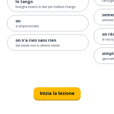
raccogli
le tango
bisogna essere in due per ballare il tango
seme
seminar
on
si (impersonale)
on ré
si racco
on n'a rien sans rien
dal niente non si ottiene niente
simpl
ignoran
Inizia la lezione