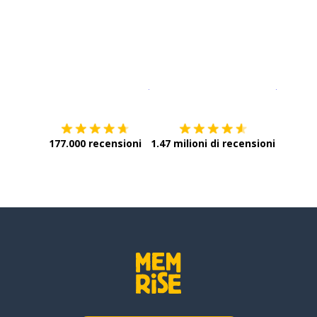
Scarica su
App Store
Scarica
177.000 recensioni
1.47 milioni di recensioni