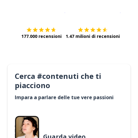
Scarica su
App Store
Scarica
177.000 recensioni
1.47 milioni di recensioni
Cerca #contenuti che ti
piacciono
Impara a parlare delle tue vere passioni
Guarda video