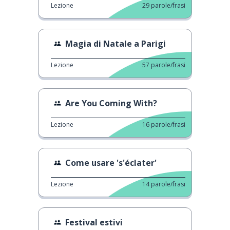
Lezione
29
parole/frasi
Magia di Natale a Parigi
Lezione
57
parole/frasi
Are You Coming With?
Lezione
16
parole/frasi
Come usare 's'éclater'
Lezione
14
parole/frasi
Festival estivi