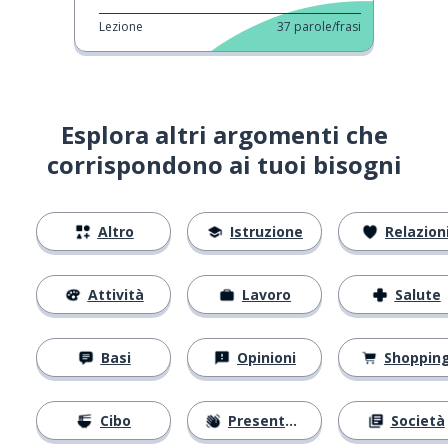
Lezione
37
parole/frasi
Esplora altri argomenti che
corrispondono ai tuoi bisogni
Altro
Istruzione
Relazion
Attività
Lavoro
Salute
Basi
Opinioni
Shoppin
Cibo
Presentarsi
Società