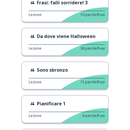
Frasi: falli sorridere! 3
Lezione
10
parole/frasi
Da dove viene Halloween
Lezione
38
parole/frasi
Sono sbronzo
Lezione
15
parole/frasi
Pianificare 1
Lezione
8
parole/frasi