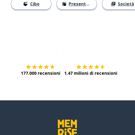
Cibo
Presentarsi
Società
Scarica su
App Store
Scarica
177.000 recensioni
1.47 milioni di recensioni