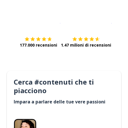
Scarica su
App Store
Scarica
177.000 recensioni
1.47 milioni di recensioni
Cerca #contenuti che ti
piacciono
Impara a parlare delle tue vere passioni