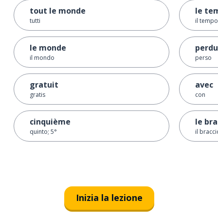
tout le monde
le te
tutti
il tempo
le monde
perdu
il mondo
perso
gratuit
avec
gratis
con
cinquième
le bra
quinto; 5°
il bracci
Inizia la lezione