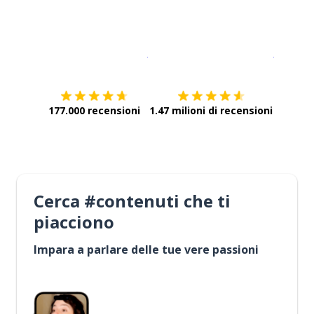
Scarica su
App Store
Scarica
177.000 recensioni
1.47 milioni di recensioni
Cerca #contenuti che ti
piacciono
Impara a parlare delle tue vere passioni