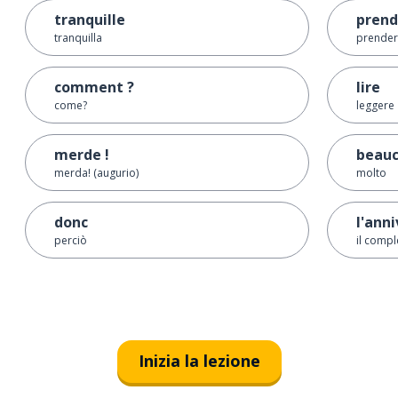
tranquille
prend
tranquilla
prende
comment ?
lire
come?
leggere
merde !
beauc
merda! (augurio)
molto
donc
l'ann
perciò
il compl
Inizia la lezione