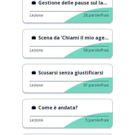
Gestione delle pause sul lavoro
Lezione
28
parole/frasi
Scena da 'Chiami il mio agente'
Lezione
58
parole/frasi
Scusarsi senza giustificarsi
Lezione
67
parole/frasi
Come è andata?
Lezione
5
parole/frasi