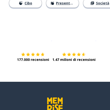
Cibo
Presentarsi
Società
Scarica su
App Store
Scarica
177.000 recensioni
1.47 milioni di recensioni