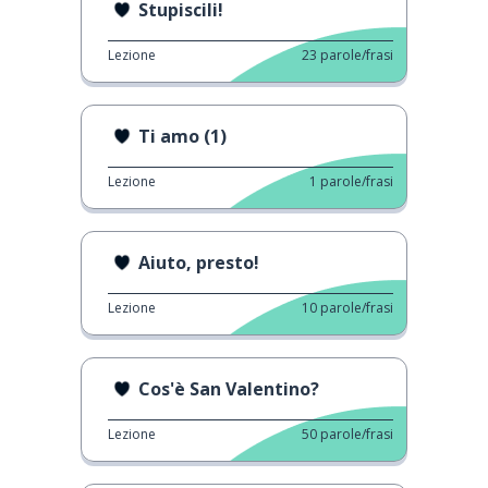
Stupiscili!
Lezione
23
parole/frasi
Ti amo (1)
Lezione
1
parole/frasi
Aiuto, presto!
Lezione
10
parole/frasi
Cos'è San Valentino?
Lezione
50
parole/frasi