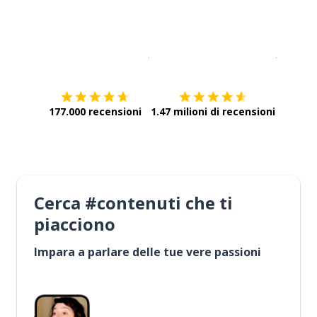
Scarica su
App Store
Scarica
177.000 recensioni
1.47 milioni di recensioni
Cerca #contenuti che ti
piacciono
Impara a parlare delle tue vere passioni