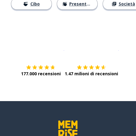
Cibo
Presentarsi
Società
Scarica su
App Store
Scarica
177.000 recensioni
1.47 milioni di recensioni