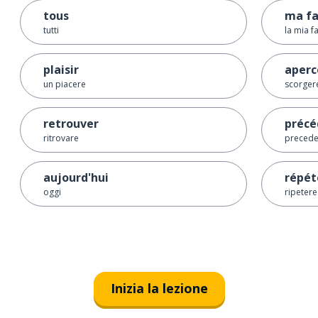
tous
ma fa
tutti
la mia f
plaisir
aperc
un piacere
scorgere
retrouver
préc
ritrovare
preced
aujourd'hui
répét
oggi
ripetere
Inizia la lezione