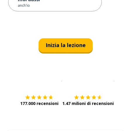
anch'io
Inizia la lezione
Scarica su
App Store
Scarica
177.000 recensioni
1.47 milioni di recensioni