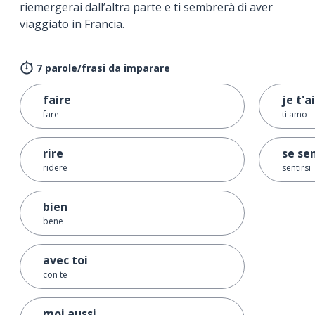
riemergerai dall’altra parte e ti sembrerà di aver
viaggiato in Francia.
7 parole/frasi da imparare
faire
je t'
fare
ti amo
rire
se sen
ridere
sentirsi
bien
bene
avec toi
con te
moi aussi