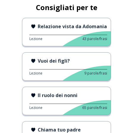
Consigliati per te
Relazione vista da Adomania
Lezione
43
parole/frasi
Vuoi dei figli?
Lezione
9
parole/frasi
Il ruolo dei nonni
Lezione
65
parole/frasi
Chiama tuo padre