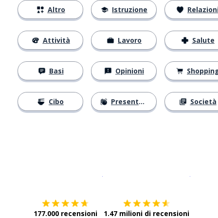
Altro
Istruzione
Relazion
Attività
Lavoro
Salute
Basi
Opinioni
Shoppin
Cibo
Presentarsi
Società
Scarica su
App Store
Scarica
177.000 recensioni
1.47 milioni di recensioni