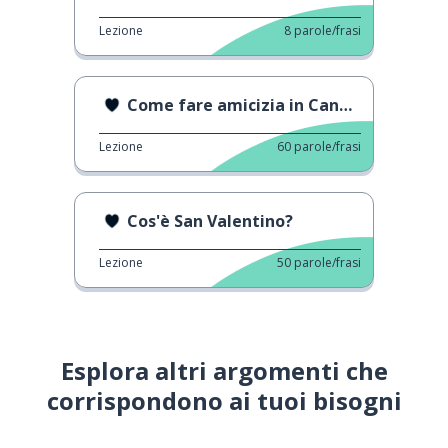
Lezione
8
parole/frasi
Come fare amicizia in Canada
Lezione
60
parole/frasi
Cos'è San Valentino?
Lezione
50
parole/frasi
Esplora altri argomenti che
corrispondono ai tuoi bisogni