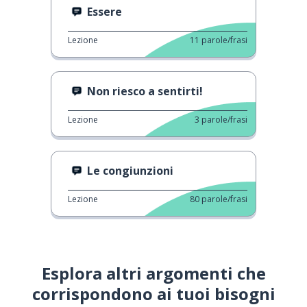
Essere
Lezione
11
parole/frasi
Non riesco a sentirti!
Lezione
3
parole/frasi
Le congiunzioni
Lezione
80
parole/frasi
Esplora altri argomenti che
corrispondono ai tuoi bisogni