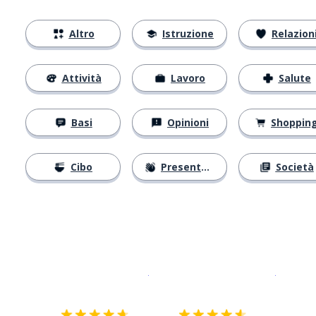
Altro
Istruzione
Relazion
Attività
Lavoro
Salute
Basi
Opinioni
Shoppin
Cibo
Presentarsi
Società
Scarica su
App Store
Scarica