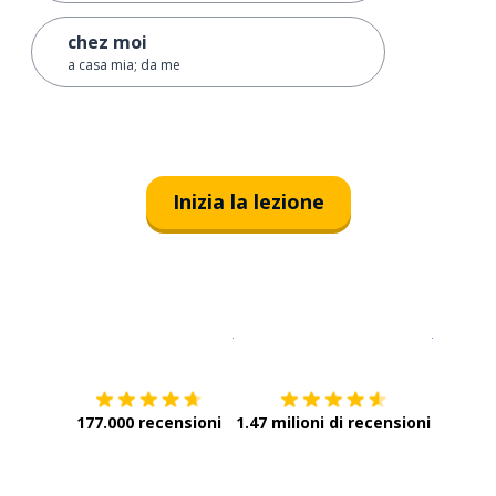
chez moi
a casa mia; da me
Inizia la lezione
Scarica su
App Store
Scarica
177.000 recensioni
1.47 milioni di recensioni