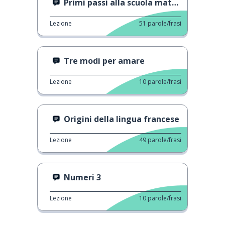
Primi passi alla scuola materna
Lezione
51
parole/frasi
Tre modi per amare
Lezione
10
parole/frasi
Origini della lingua francese
Lezione
49
parole/frasi
Numeri 3
Lezione
10
parole/frasi