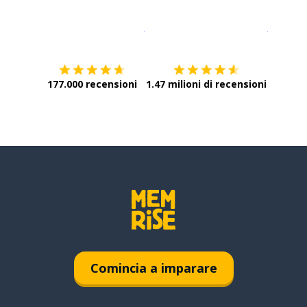
Scarica su
App Store
Scarica
177.000 recensioni
1.47 milioni di recensioni
Comincia a imparare