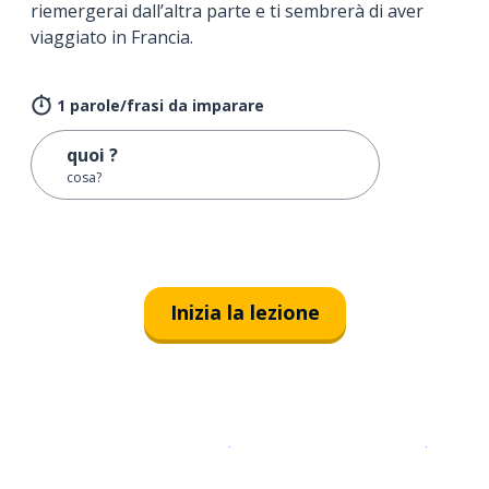
riemergerai dall’altra parte e ti sembrerà di aver
viaggiato in Francia.
1 parole/frasi da imparare
quoi ?
cosa?
Inizia la lezione
Scarica su
App Store
Scarica