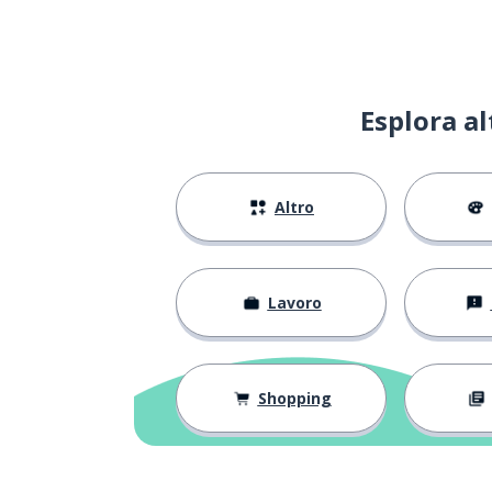
conoscere
connaître
una storia
une histoire
Esplora a
prima
avant
Altro
il letto
le lit
quinto; 5°
cinquième
Lavoro
il popolo
le peuple
creare
créer
Shopping
il romanzo
le roman