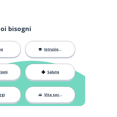
oi bisogni
bo
Istruzione
ioni
Salute
ggi
Vita sociale