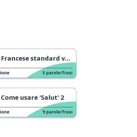
Francese standard vs gergo 7
ione
5
parole/frasi
Come usare 'Salut' 2
ione
9
parole/frasi