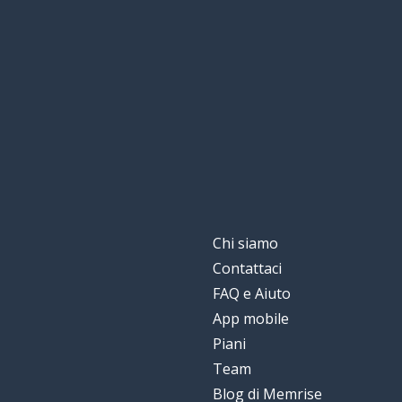
il re
le roi
decidere
décider
dopo
après
inglese
anglais
grande; alto
grand
Chi siamo
Contattaci
il tempo
le temps
FAQ e Aiuto
App mobile
mettere; porre
poser
Piani
Team
la domanda
la question
Blog di Memrise