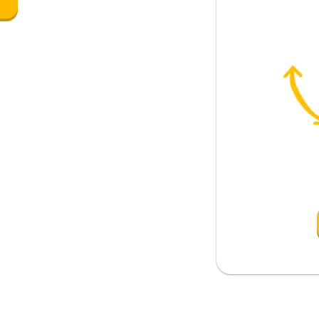
e
azione)
ona