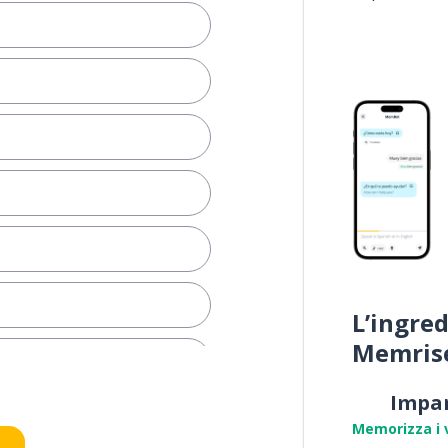
L’ingred
Memris
Impa
e
Memorizza i 