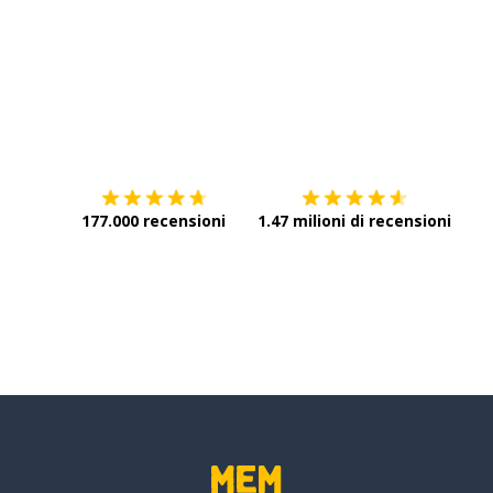
Scarica su
App Store
Scar
177.000 recensioni
1.47 milioni di recensioni
ressi di ...