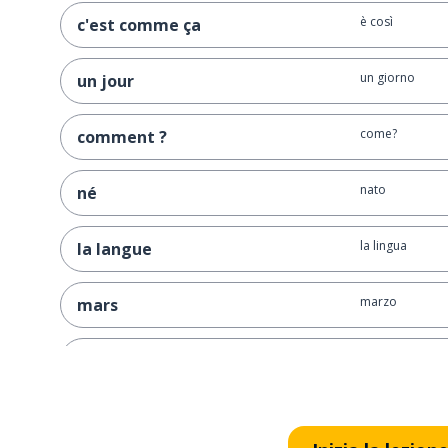
è così
c'est comme ça
un giorno
un jour
come?
comment ?
nato
né
la lingua
la langue
marzo
mars
la festa
la fête
famoso; celebr
célèbre