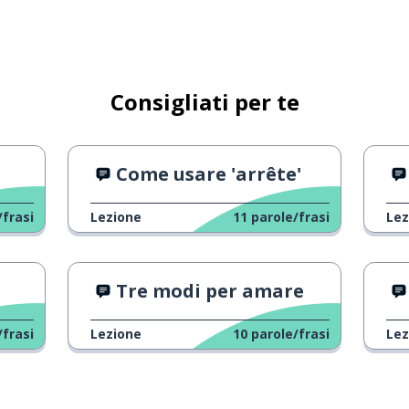
rsone
Consigliati per te
Come usare 'arrête'
/frasi
Lezione
11
parole/frasi
Lez
Tre modi per amare
/frasi
Lezione
10
parole/frasi
Lez