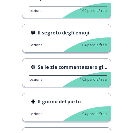
Lezione
100
parole/frasi
Il segreto degli emoji
Lezione
104
parole/frasi
Se le zie commentassero gli sport
Lezione
102
parole/frasi
Il giorno del parto
Lezione
94
parole/frasi