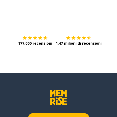
Scarica su
App Store
Scarica
177.000 recensioni
1.47 milioni di recensioni