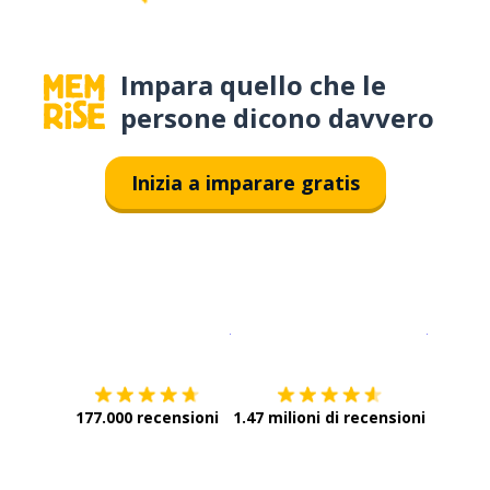
Impara quello che le
persone dicono davvero
Inizia a imparare gratis
Scarica su
App Store
Scarica
177.000 recensioni
1.47 milioni di recensioni