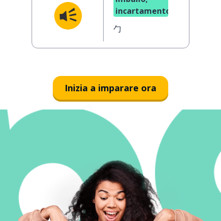
incartamento
勹
Inizia a imparare ora