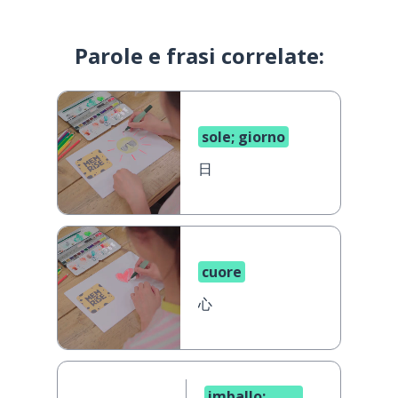
Parole e frasi correlate:
sole; giorno
日
cuore
心
imballo;