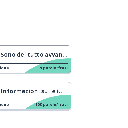
Sono del tutto avvantaggiato
ione
39
parole/frasi
Informazioni sulle immersioni
ione
103
parole/frasi