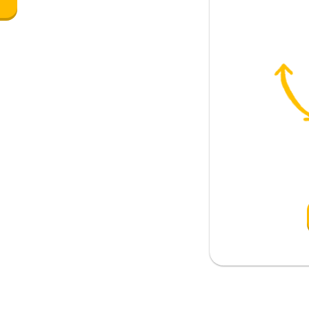
e
zione, lato; luogo; metodo, modo;
c'è; non ci sono
far qualcosa a qualcuno)