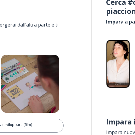
Cerca #
piaccio
Impara a pa
rgerai dall’altra parte e ti
Impara 
u; sviluppare (film)
Impara nuove