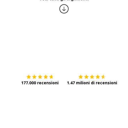
ndere il controllo
ue
ndo
Scarica su
App Store
Scar
eriore
177.000 recensioni
1.47 milioni di recensioni