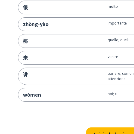
molto
很
importante
zhòng-yào
quello; quelli
那
venire
来
parlare; comuni
讲
attenzione
noi; ci
wǒmen
sedersi; prende
坐
vedere; guarda
kàn-dào