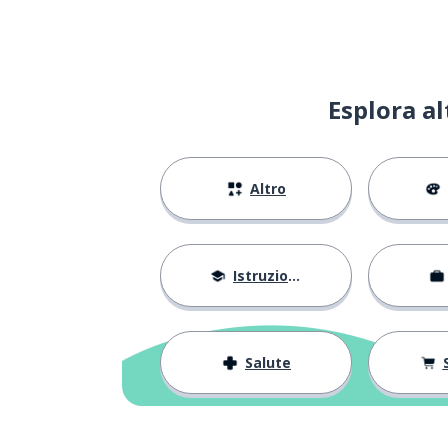
metodo; modo
bàn-fǎ
Esplora a
spingere
推
potere
力
Altro
potere; essere 
ké-yǐ
ma (non); e cos
而
Istruzione
non (futuro); n
búhuì
Salute
scegliere
xuǎn-zé
avvicinarsi; con
接