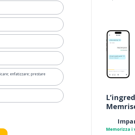
care; enfatizzare; prestare
L’ingred
Memris
re (un autobus, aereo, ecc.)
Impa
re
Memorizza i 