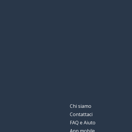
aggiungere; in 
jiā shang
acqua
水
causare
zào-chéng
questo qui; que
zhè-ge
avviare
启
il più
最
bene; buono
好
Chi siamo
Contattaci
macchinario
机
FAQ e Aiuto
App mobile