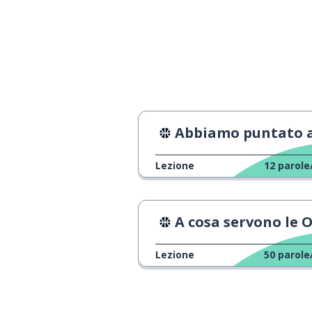
uno di (qualcos
yí-ge
sorgere; iniziar
起
lento
慢
Abbiamo puntato al campion
proteggere; gar
保
Lezione
12
parole
in questo modo
zhè yàng
A cosa servono le Olimpiad
continuamente; 
yì-zhí
Lezione
50
parole
aspetto; appar
yàng-zi
questo è; quest
zhè-shì