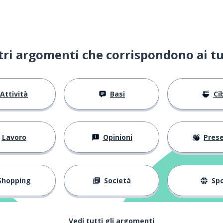
ltri argomenti che corrispondono ai tu
Attività
Basi
Ci
in grado
ì
Lavoro
Opinioni
Present
on potere
Shopping
Società
Spo
nettersi; catturare; ricevere;
Vedi tutti gli argomenti