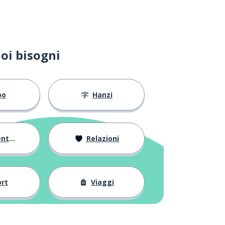
oi bisogni
bo
Hanzi
arsi
Relazioni
rt
Viaggi