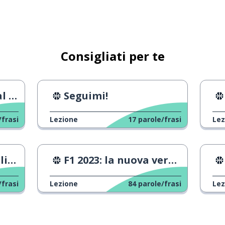
a)
e
Consigliati per te
ato
Seguimi!
antire; assicurare
/frasi
Lezione
17
parole/frasi
Lez
; così
i?
F1 2023: la nuova versione
diritto
/frasi
Lezione
84
parole/frasi
Lez
enza; maniere
a è; questi sono; queste sono