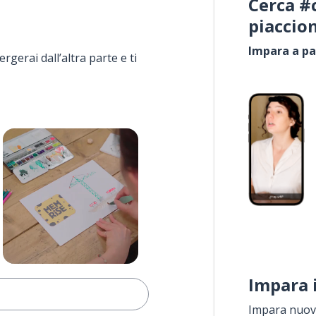
Cerca #
piaccio
Impara a pa
rgerai dall’altra parte e ti
Impara 
Impara nuove