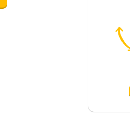
e
nostante
erenza
passare
urita