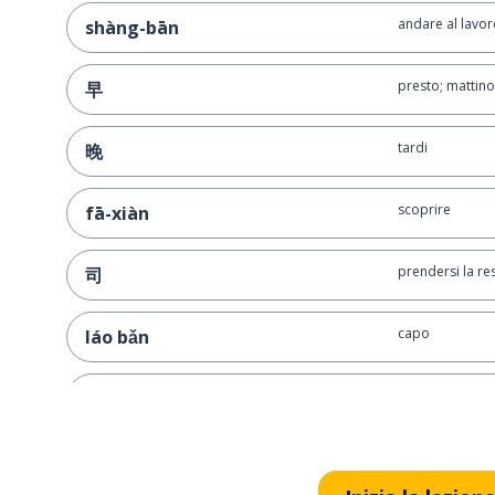
andare al lavor
shàng-bān
presto; mattino
早
tardi
晚
scoprire
fā-xiàn
prendersi la re
司
capo
láo bǎn
ciao; piacere d
ní hǎo
come; come se
hǎo-xiàng