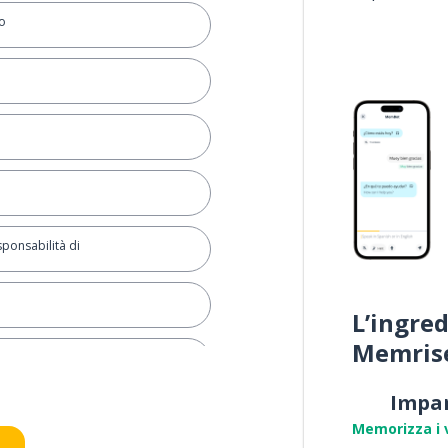
o
sponsabilità di
L’ingred
Memris
i conoscerti
Impa
Memorizza i 