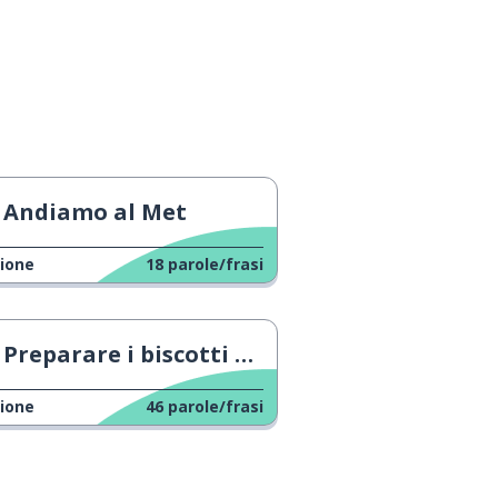
Andiamo al Met
ione
18
parole/frasi
Preparare i biscotti allo scalogno
ione
46
parole/frasi