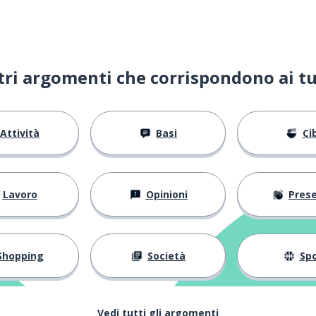
ltri argomenti che corrispondono ai tu
Attività
Basi
Ci
Lavoro
Opinioni
Present
Shopping
Società
Spo
Vedi tutti gli argomenti