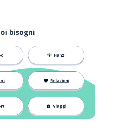
oi bisogni
bo
Hanzi
arsi
Relazioni
rt
Viaggi