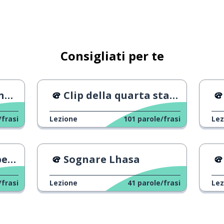
ellulare
Consigliati per te
na
Clip della quarta stagione di An Exciting Offer
/frasi
Lezione
101
parole/frasi
Lez
nti
Sognare Lhasa
/frasi
Lezione
41
parole/frasi
Lez