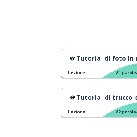
iniziare
kāi-shǐ
giocare con il c
wán shǒujī
corda; linea
条
Tutorial di foto in nottur
vedo
wǒ kànjiàn
Lezione
81
parole
perché
yīn-wèi
malattia
病
Tutorial di trucco per principia
cosa?
shén-me?
Lezione
82
parole