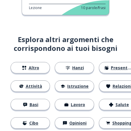
Lezione
10
parole/frasi
Esplora altri argomenti che
corrispondono ai tuoi bisogni
Altro
Hanzi
Presentarsi
Attività
Istruzione
Relazion
Basi
Lavoro
Salute
Cibo
Opinioni
Shoppin