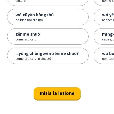
aiutare
non lo 
wǒ xūyào bāngzhù
wó yě
ho bisogno d'aiuto
neanch'i
zěnme shuō
míng-
come si dice ...
capire; 
...yòng zhōngwén zěnme shuō?
wǒ bù
come si dice ... in cinese?
non cap
Inizia la lezione