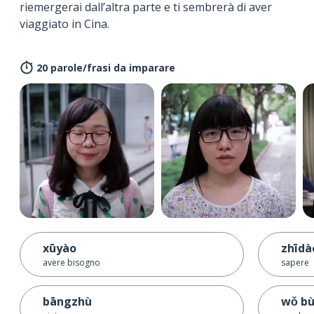
riemergerai dall’altra parte e ti sembrerà di aver
viaggiato in Cina.
20 parole/frasi da imparare
xūyào
zhīdà
avere bisogno
sapere
bāngzhù
wǒ bù