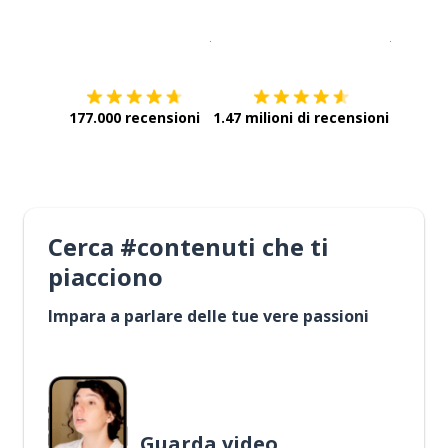
Scarica su
App Store
Scarica
177.000 recensioni
1.47 milioni di recensioni
Cerca #contenuti che ti
piacciono
Impara a parlare delle tue vere passioni
Guarda video