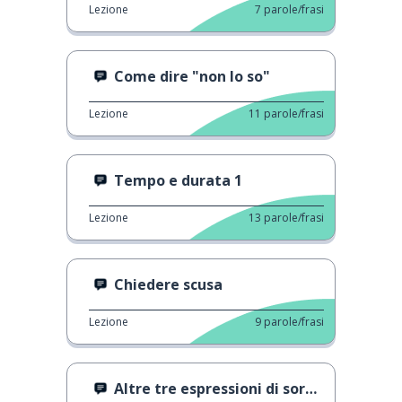
Lezione
7
parole/frasi
Come dire "non lo so"
Lezione
11
parole/frasi
Tempo e durata 1
Lezione
13
parole/frasi
Chiedere scusa
Lezione
9
parole/frasi
Altre tre espressioni di sorpresa