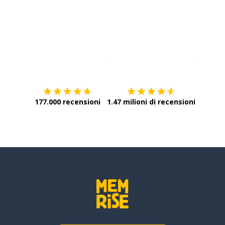
Scarica su
App Store
Scarica
177.000 recensioni
1.47 milioni di recensioni