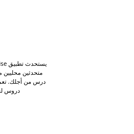
متحدثين محليين من
درس من أجلك. تعمل
دروس لغو