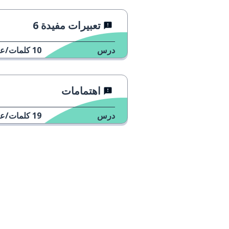
تعبيرات مفيدة 6
درس
10
كلمات/عب
اهتمامات
درس
19
كلمات/عب