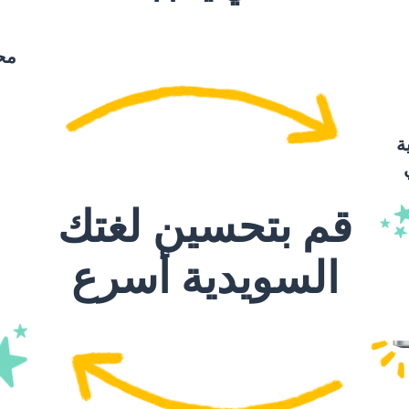
öjlighet
مح
 kämpa
ة
udget
قم بتحسين لغتك
السويدية أسرع
rona
ar
knä