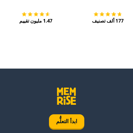
rig
177 ألف تصنيف
1.47 مليون تقييم
kola
ärare
skriva
berätta
ha
välja
ابدأ التعلُّم