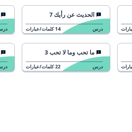
ris
الحديث عن رأيك 7
vinna
ارات
درس
14
كلمات/عبارات
درس
iksdag
ما تحب وما لا تحب 3
pa
ارات
درس
22
كلمات/عبارات
درس
tik
l
tatsminister
التنزيل على
متجر التطبيقات App Store
احصل