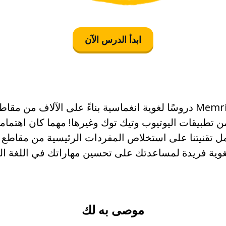
år
ابدأ الدرس الآن
ge
betala
nnande
يستحدث تطبيق Memrise دروسًا لغوية انغماسية بناءً على الآلاف من
 تطبيقات اليوتيوب وتيك توك وغيرها! مهما كان اهتمام
se
 تقنيتنا على استخلاص المفردات الرئيسية من مقاطع ا
ية فريدة لمساعدتك على تحسين مهاراتك في اللغة ال
olis
månad
موصى به لك
killnad