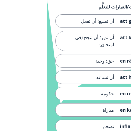
att 
أن تصنع؛ أن تفعل
att 
أن تدير؛ أن تنجح (في
امتحان)
en r
حق؛ وجبة
att 
أن تساعد
en r
حكومة
en 
مباراة
infl
تضخم