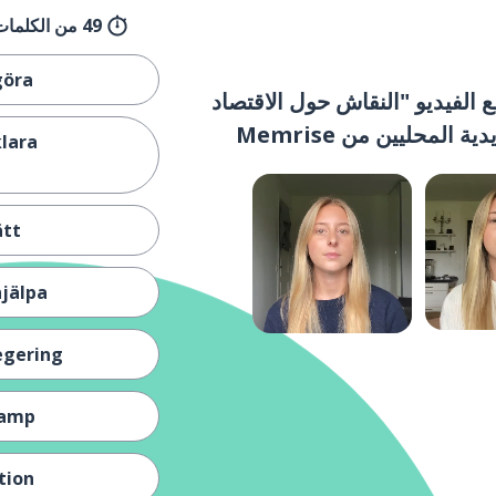
49 من الكلمات/العبارات للتعلُّم
göra
 الفيديو "النقاش حول الاقتصاد
لمحليين من Memrise
klara
ätt
hjälpa
egering
kamp
ation