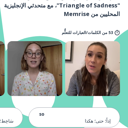
"Triangle of Sadness"، مع متحدثي الإنجليزية
المحليين من Memrise
53 من الكلمات/العبارات للتعلُّم
so
إذاً؛ حتى؛ هكذا
سَاخِط