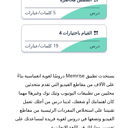
درس
5
كلمات/عبارات
القيام باختيارات 4
درس
19
كلمات/عبارات
يستحدث تطبيق Memrise دروسًا لغوية انغماسية بناءً
على الآلاف من مقاطع الفيديو التي تقدم متحدثين
محليين من تطبيقات اليوتيوب وتيك توك وغيرها! مهما
كان اهتمامك أو شغفك، لدينا درس من أجلك. تعمل
تقنيتنا على استخلاص المفردات الرئيسية من مقاطع
الفيديو وتضعها في دروس لغوية فريدة لمساعدتك على
تحسين مهاراتك في اللغة الإنجليزية.