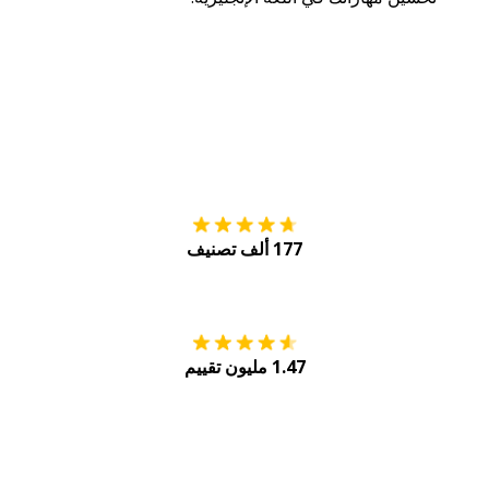
التنزيل على
متجر
177 ألف تصنيف
احصل عليه من
Play
1.47 مليون تقييم