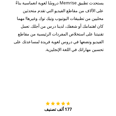
يستحدث تطبيق Memrise دروسًا لغوية انغماسية بناءً
على الآلاف من مقاطع الفيديو التي تقدم متحدثين
محليين من تطبيقات اليوتيوب وتيك توك وغيرها! مهما
كان اهتمامك أو شغفك، لدينا درس من أجلك. تعمل
تقنيتنا على استخلاص المفردات الرئيسية من مقاطع
الفيديو وتضعها في دروس لغوية فريدة لمساعدتك على
تحسين مهاراتك في اللغة الإنجليزية.
التنزيل على
متجر
177 ألف تصنيف
احصل عليه من
Play