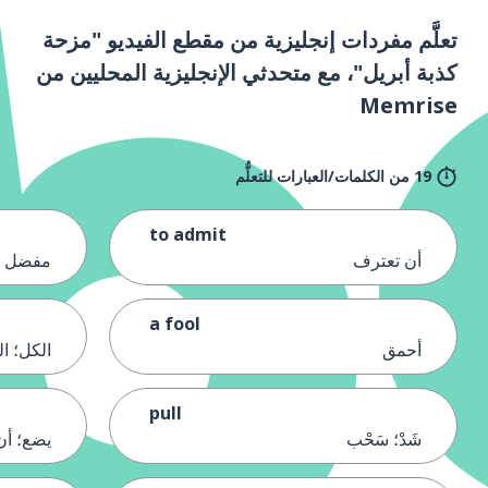
تعلَّم مفردات إنجليزية من مقطع الفيديو "مزحة
كذبة أبريل"، مع متحدثي الإنجليزية المحليين من
Memrise
19 من الكلمات/العبارات للتعلُّم
to admit
أن تعترف
مفضل
a fool
أحمق
الكل؛ ا
pull
شَدْ؛ سَحْب
يضع؛ أن