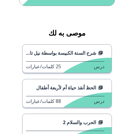
موصى به لك
شرح السنة الكبيسة بواسطة نيل تايسون
درس
25
كلمات/عبارات
الحظ أنقذ حياة أم لأربعة أطفال
درس
88
كلمات/عبارات
الحرب والسلام 2