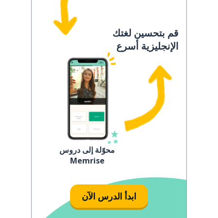
قم بتحسين لغتك
الإنجليزية أسرع
محوّلة إلى دروس
Memrise
ابدأ الدرس الآن