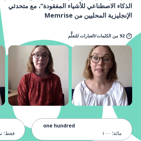
الذكاء الاصطناعي للأشياء المفقودة"، مع متحدثي
الإنجليزية المحليين من Memrise
92 من الكلمات/العبارات للتعلُّم
one hundred
مائة؛ ١٠٠
فقط؛ تما