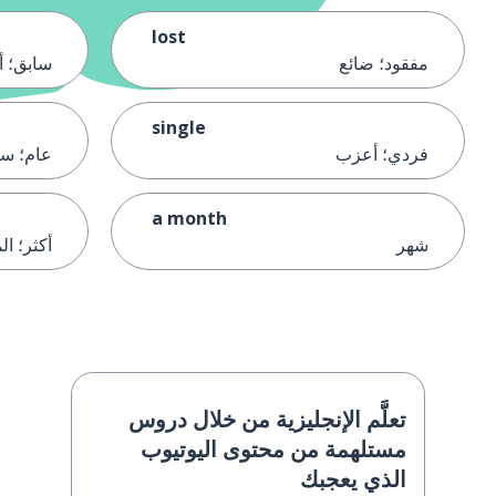
lost
مفقود؛ ضائع
سابق؛ أ
single
فردي؛ أعزب
عام؛ سن
a month
شهر
أكثر؛ ال
تعلَّم الإنجليزية من خلال دروس
مستلهمة من محتوى اليوتيوب
الذي يعجبك