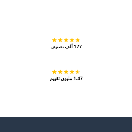
التنزيل على
متجر
177 ألف تصنيف
احصل عليه من
Play
1.47 مليون تقييم