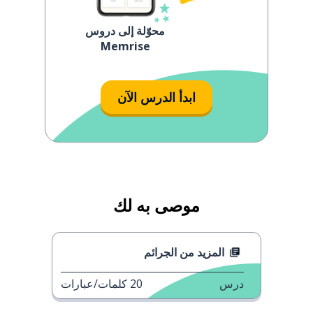
محوّلة إلى دروس
Memrise
ابدأ الدرس الآن
موصى به لك
المزيد من الجرائم
درس
20
كلمات/عبارات