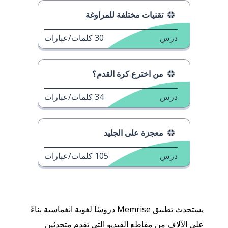
تقنيات مختلفة للمراوغة
درس
30
كلمات/عبارات
من اخترع كرة القدم؟
درس
34
كلمات/عبارات
معجزة على الجليد
درس
105
كلمات/عبارات
يستحدث تطبيق Memrise دروسًا لغوية انغماسية بناءً
على الآلاف من مقاطع الفيديو التي تقدم متحدثين