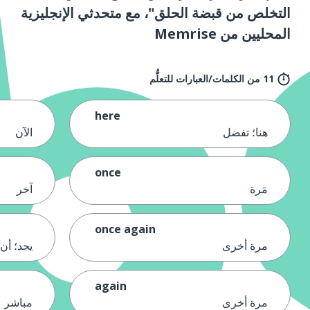
التخلص من قبضة الحلق"، مع متحدثي الإنجليزية
المحليين من Memrise
11 من الكلمات/العبارات للتعلُّم
here
هنا؛ تفضل
الآن
once
مَرة
آخر
once again
مرة أخرى
يجد؛ أن 
again
مرة أخرى
مباشر