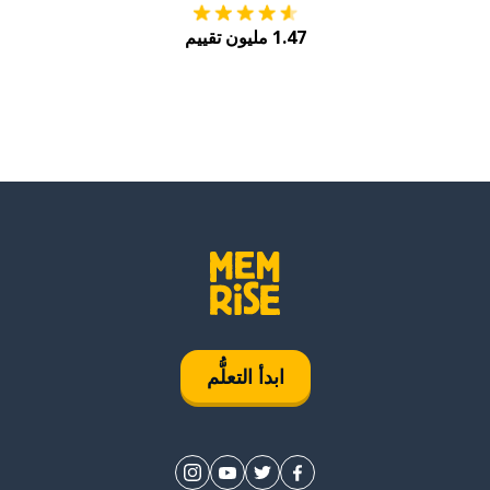
1.47 مليون تقييم
ابدأ التعلُّم