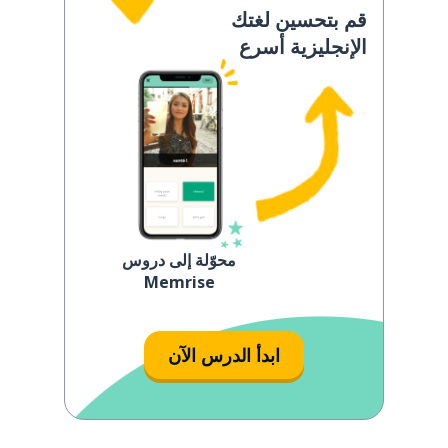
قم بتحسين لغتك
الإنجليزية أسرع
محوّلة إلى دروس
Memrise
ابدأ الدرس الآن