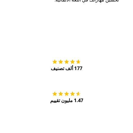
التنزيل على
متجر
177 ألف تصنيف
احصل عليه من
Play
1.47 مليون تقييم