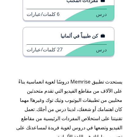
مفردات المكتب
درس
6
كلمات/عبارات
كن طبيباً في ألمانيا
درس
27
كلمات/عبارات
يستحدث تطبيق Memrise دروسًا لغوية انغماسية بناءً
على الآلاف من مقاطع الفيديو التي تقدم متحدثين
محليين من تطبيقات اليوتيوب وتيك توك وغيرها! مهما
كان اهتمامك أو شغفك، لدينا درس من أجلك. تعمل
تقنيتنا على استخلاص المفردات الرئيسية من مقاطع
الفيديو وتضعها في دروس لغوية فريدة لمساعدتك على
تحسين مهاراتك في اللغة الألمانية.