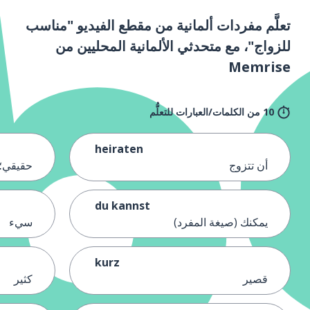
تعلَّم مفردات ألمانية من مقطع الفيديو "مناسب
للزواج"، مع متحدثي الألمانية المحليين من
Memrise
10 من الكلمات/العبارات للتعلُّم
heiraten
أن تتزوج
حقيقي؛ 
du kannst
يمكنك (صيغة المفرد)
سيء
kurz
قصير
كثير