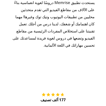
يستحدث تطبيق Memrise دروسًا لغوية انغماسية بناءً
على الآلاف من مقاطع الفيديو التي تقدم متحدثين
محليين من تطبيقات اليوتيوب وتيك توك وغيرها! مهما
كان اهتمامك أو شغفك، لدينا درس من أجلك. تعمل
تقنيتنا على استخلاص المفردات الرئيسية من مقاطع
الفيديو وتضعها في دروس لغوية فريدة لمساعدتك على
تحسين مهاراتك في اللغة الألمانية.
التنزيل على
متجر
177 ألف تصنيف
احصل عليه من
Play