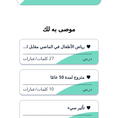
موصى به لك
رياض الأطفال في الماضي مقابل الحاضر
درس
27
كلمات/عبارات
متزوج لمدة 50 عامًا
درس
10
كلمات/عبارات
تأثير سيء