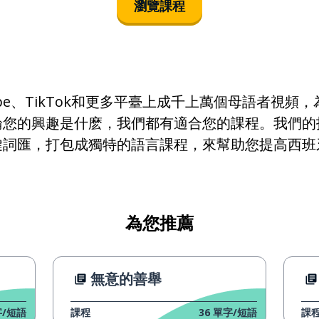
瀏覽課程
la política
deber
reducir
ube、TikTok和更多平臺上成千上萬個母語者視頻
論您的興趣是什麽，我們都有適合您的課程。我們的
el nivel
鍵詞匯，打包成獨特的語言課程，來幫助您提高西班
de moda
el punto
為您推薦
medio
無意的善舉
el grado
/短語
課程
36
單字/短語
課