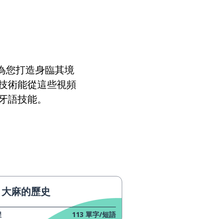
政治
應該；欠
減少
，為您打造身臨其境
技術能從這些視頻
等級；高度；能力
牙語技能。
流行的
得分
一半
大麻的歷史
學位；等級
程
113
單字/短語