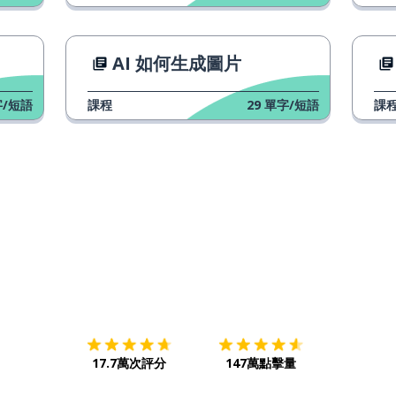
la energía
AI 如何生成圖片
el móvil
/短語
課程
29
單字/短語
課
limpio
conservador
el restaurante
proteger
下載App
App Store
下載
Google
Antártida
17.7萬次評分
147萬點擊量
el país