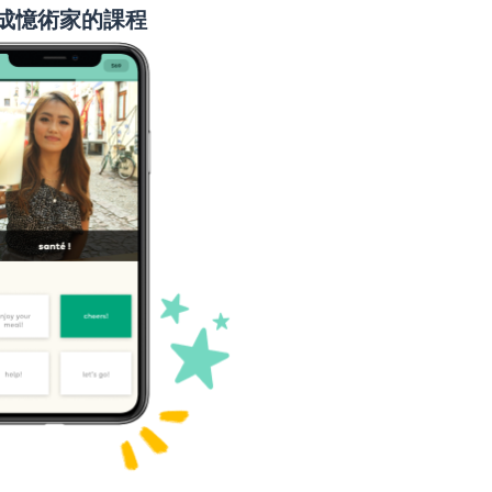
成憶術家的課程
說；告訴；聲稱
十年
短的；矮的
期限
長的
好的
知道
決定