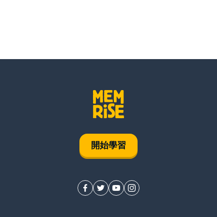
la generación
noventa
último
el año
además
開始學習
la paz
social
porque