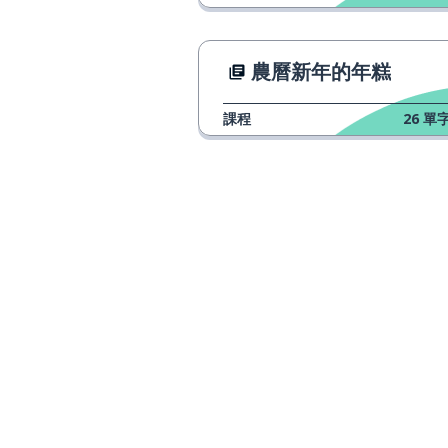
農曆新年的年糕
課程
26
單字