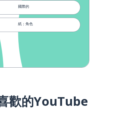
國際的
紙；角色
男演員
行政；政府
ón
公眾的；公開的
公司
的YouTube
金融的
不可或缺的