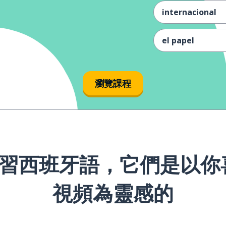
internacional
el papel
el actor
瀏覽課程
la administraci
público
la empresa
習西班牙語，它們是以你喜歡
financiero
視頻為靈感的
imprescindible