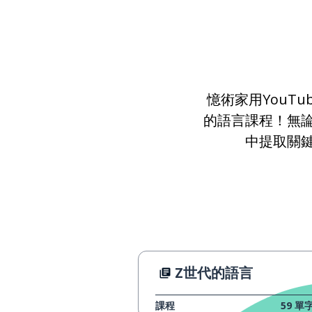
憶術家用YouT
的語言課程！無
中提取關
Z世代的語言
課程
59
單字