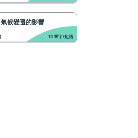
能量；精力；能源
氣候變遷的影響
手機
程
12
單字/短語
乾淨的
保守的; 保守黨的
餐廳
保護
 Play
南極洲
國家