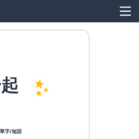
一起
的單字/短語