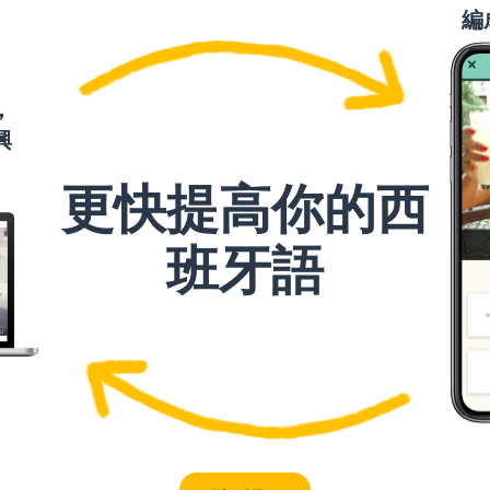
編
decir
la década
，
興
corto
更快提高你的西
el plazo
班牙語
largo
bueno
saber
determinar