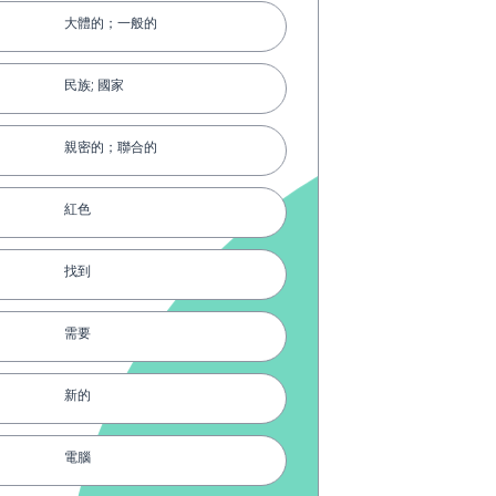
大體的；一般的
民族; 國家
親密的；聯合的
紅色
找到
需要
新的
電腦