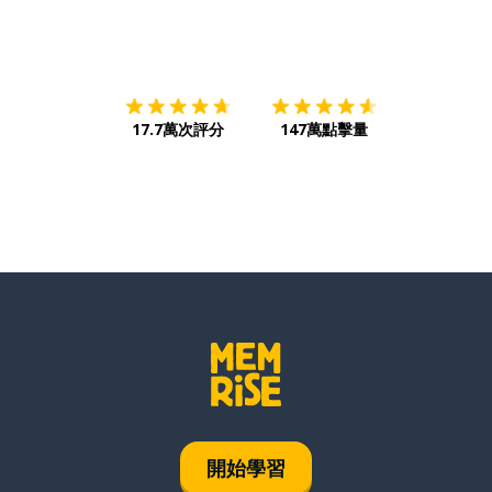
下載App
App Store
下載
Google
17.7萬次評分
147萬點擊量
開始學習