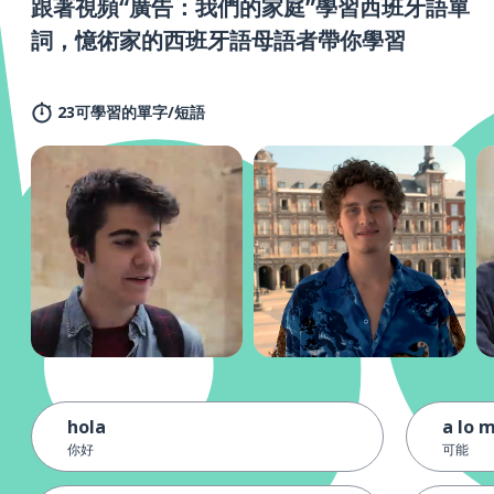
跟著視頻“廣告：我們的家庭”學習西班牙語單
詞，憶術家的西班牙語母語者帶你學習
23可學習的單字/短語
hola
a lo 
你好
可能