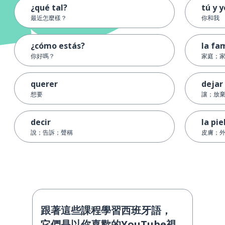
¿qué tal?
tú y y
最近怎麼樣？
你和我
¿cómo estás?
la fam
你好嗎？
家庭；
querer
dejar
想要
讓；放
decir
la pie
說；告訴；聲稱
皮膚；
跟著這些課程學習西班牙語，
它們是以你喜歡的YouTube視