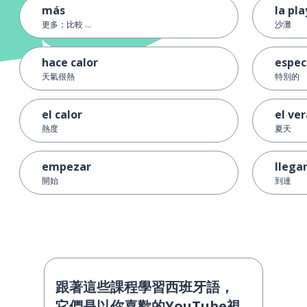
más
la pl
更多；比較 ...
沙灘
hace calor
espec
天氣很熱
特別的
el calor
el ve
熱度
夏天
empezar
llega
開始
到達
跟著這些課程學習西班牙語，
它們是以你喜歡的YouTube視