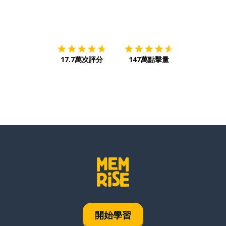
下載App
App Store
下載
Google
17.7萬次評分
147萬點擊量
開始學習