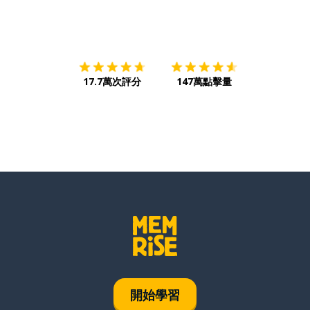
下載App
App Store
下載
Google
17.7萬次評分
147萬點擊量
開始學習