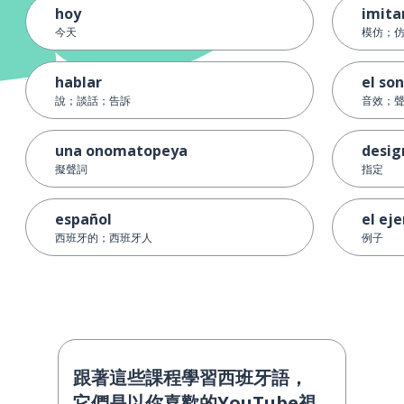
hoy
imita
今天
模仿；
hablar
el so
說；談話；告訴
音效；
una onomatopeya
desig
擬聲詞
指定
español
el ej
西班牙的；西班牙人
例子
跟著這些課程學習西班牙語，
它們是以你喜歡的YouTube視