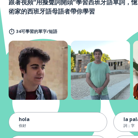
跟著視頻“用擬聲詞開頭”學習西班牙語單詞，憶
術家的西班牙語母語者帶你學習
34可學習的單字/短語
hola
la pa
你好
詞；字