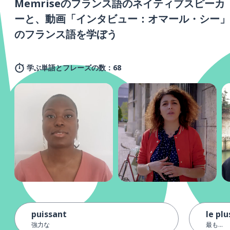
Memriseのフランス語のネイティブスピーカ
ーと、動画「インタビュー：オマール・シー」
のフランス語を学ぼう
学ぶ単語とフレーズの数：68
puissant
le plus
強力な
最も...