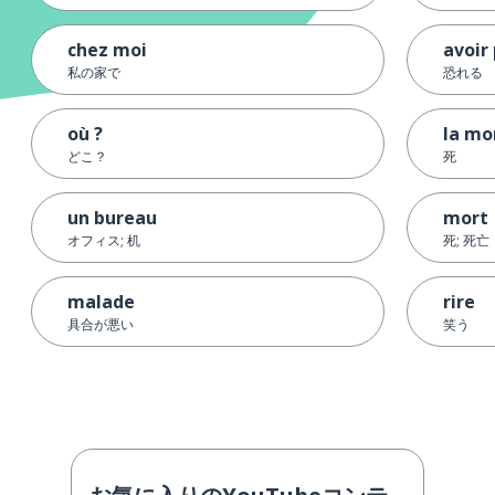
chez moi
avoir
私の家で
恐れる
où ?
la mo
どこ？
死
un bureau
mort
オフィス; 机
死; 死亡
malade
rire
具合が悪い
笑う