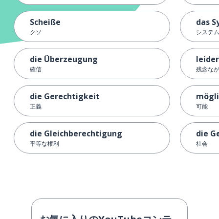
Scheiße
das S
クソ
システ
die Überzeugung
leider
確信
残念な
die Gerechtigkeit
mögli
正義
可能
die Gleichberechtigung
die G
平等な権利
社会