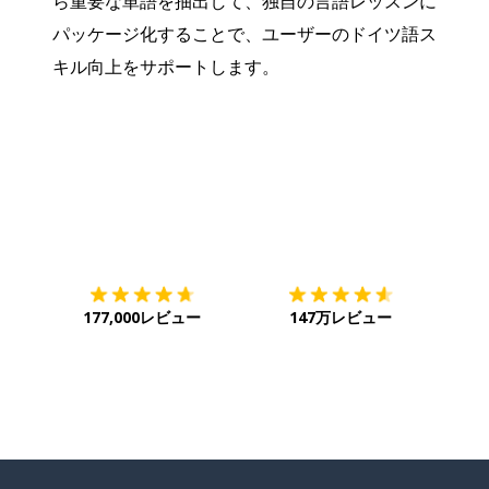
ら重要な単語を抽出して、独自の言語レッスンに
パッケージ化することで、ユーザーのドイツ語ス
キル向上をサポートします。
ダウンロード
App Store
ダウ
177,000レビュー
147万レビュー