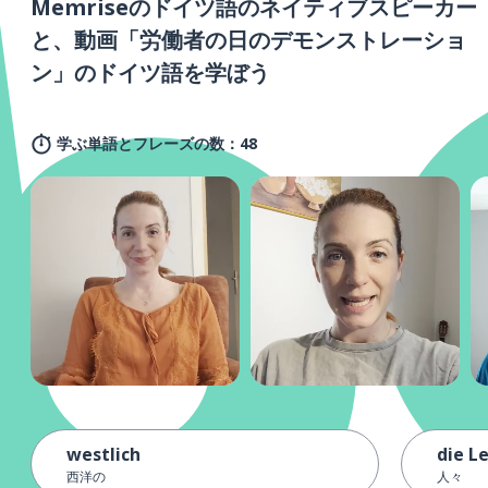
Memriseのドイツ語のネイティブスピーカー
と、動画「労働者の日のデモンストレーショ
ン」のドイツ語を学ぼう
学ぶ単語とフレーズの数：48
westlich
die L
西洋の
人々