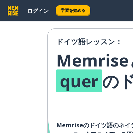
ログイン
学習を始める
ドイツ語レッスン：
Memris
quer
の
Memriseのドイツ語のネ