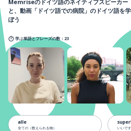
Memriseのドイツ語のネイティブスピーカー
と、動画「ドイツ語での病院」のドイツ語を学
ぼう
学ぶ単語とフレーズの数：23
alle
super
全ての（数えられる物）
いいで