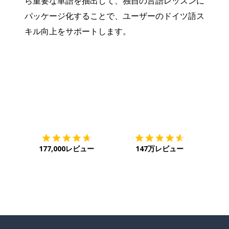
ら重要な単語を抽出して、独自の言語レッスンに
パッケージ化することで、ユーザーのドイツ語ス
キル向上をサポートします。
ダウンロード
App Store
ダウ
177,000レビュー
147万レビュー