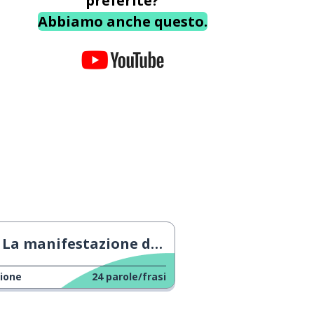
preferite?
Abbiamo anche questo.
La manifestazione dell'8 marzo di Madrid
ione
24
parole/frasi