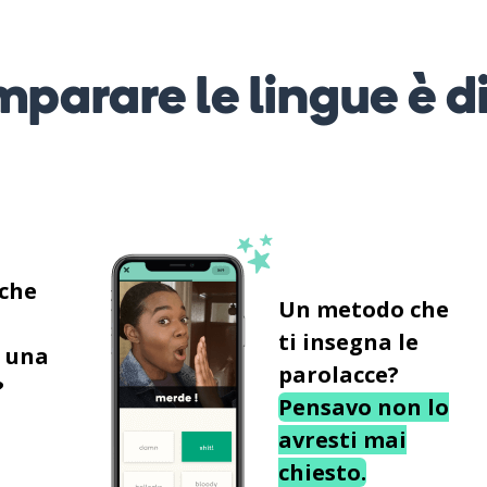
mparare le lingue è d
 che
Un metodo che
ti insegna le
 una
parolacce?
?
Pensavo non lo
avresti mai
chiesto.