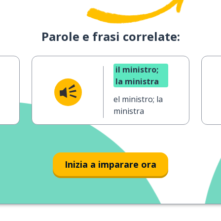
Parole e frasi correlate:
il ministro;
la ministra
a
el ministro; la
ministra
Inizia a imparare ora