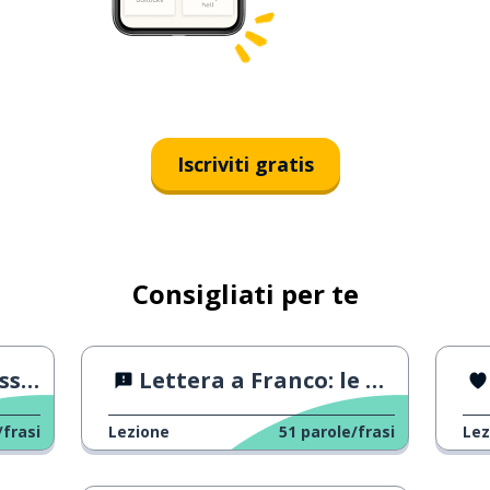
Iscriviti gratis
Consigliati per te
se?
Lettera a Franco: le 2 Spagne
/frasi
Lezione
51
parole/frasi
Lez