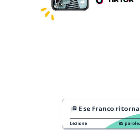
E se Franco ritornas
Lezione
85
parole