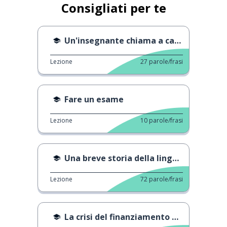
Consigliati per te
Un'insegnante chiama a casa
Lezione
27
parole/frasi
Fare un esame
Lezione
10
parole/frasi
Una breve storia della lingua inglese
Lezione
72
parole/frasi
La crisi del finanziamento all'istruzione