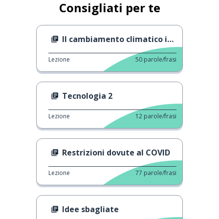
Consigliati per te
Il cambiamento climatico in un minuto
Lezione
50
parole/frasi
Tecnologia 2
Lezione
12
parole/frasi
Restrizioni dovute al COVID
Lezione
77
parole/frasi
Idee sbagliate