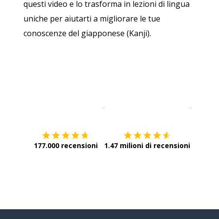
questi video e lo trasforma in lezioni di lingua
uniche per aiutarti a migliorare le tue
conoscenze del giapponese (Kanji).
Scarica su
App Store
Scarica
177.000 recensioni
1.47 milioni di recensioni