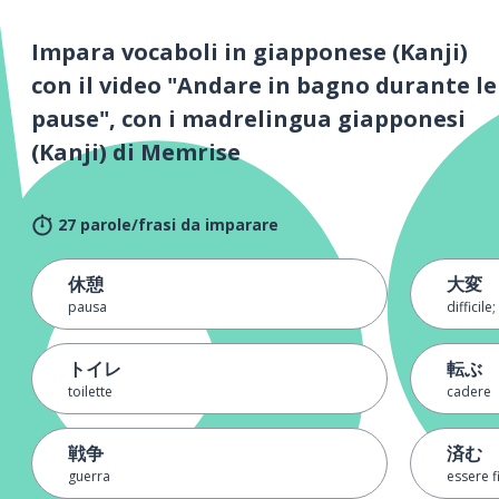
Impara vocaboli in giapponese (Kanji)
con il video "Andare in bagno durante le
pause", con i madrelingua giapponesi
(Kanji) di Memrise
27 parole/frasi da imparare
休憩
大変
pausa
difficile
トイレ
転ぶ
toilette
cadere
戦争
済む
guerra
essere f