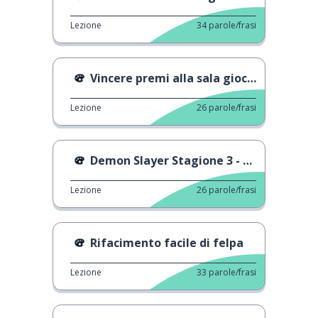
Lezione
34
parole/frasi
Vincere premi alla sala giochi
Lezione
26
parole/frasi
Demon Slayer Stagione 3 - Man with a Mission
Lezione
26
parole/frasi
Rifacimento facile di felpa
Lezione
33
parole/frasi