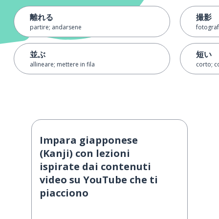
離れる
撮影
partire; andarsene
fotograf
並ぶ
短い
allineare; mettere in fila
corto; c
Impara giapponese
(Kanji) con lezioni
ispirate dai contenuti
video su YouTube che ti
piacciono