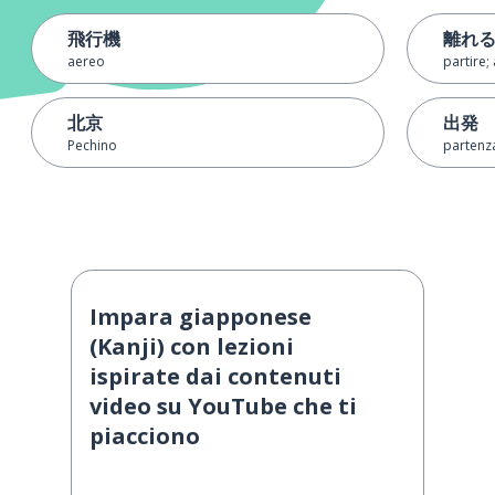
飛行機
離れ
aereo
partire
北京
出発
Pechino
partenz
Impara giapponese
(Kanji) con lezioni
ispirate dai contenuti
video su YouTube che ti
piacciono