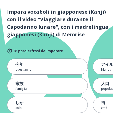
Impara vocaboli in giapponese (Kanji)
con il video "Viaggiare durante il
Capodanno lunare", con i madrelingua
giapponesi (Kanji) di Memrise
28 parole/frasi da imparare
今年
アイ
quest'anno
Irlanda
家族
人口
famiglia
popolaz
しか
街
solo
città