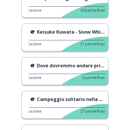
Lezione
29
parole/frasi
Keisuke Kuwata - Snow White
Lezione
21
parole/frasi
Dove dovremmo andare prima?
Lezione
6
parole/frasi
Campeggio solitario nella neve
Lezione
27
parole/frasi