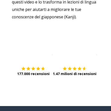
questi video e lo trasforma in lezioni di lingua
uniche per aiutarti a migliorare le tue
conoscenze del giapponese (Kanji).
Scarica su
App Store
Scarica
177.000 recensioni
1.47 milioni di recensioni