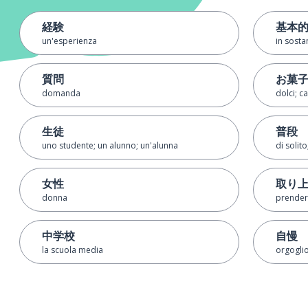
経験
基本
un'esperienza
in sosta
質問
お菓
domanda
dolci; c
生徒
普段
uno studente; un alunno; un'alunna
di solit
女性
取り
donna
prender
中学校
自慢
la scuola media
orgoglio