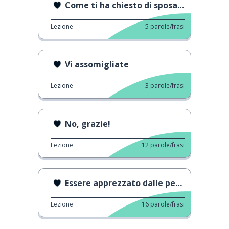
Come ti ha chiesto di sposarlo?
Lezione
5
parole/frasi
Vi assomigliate
Lezione
3
parole/frasi
No, grazie!
Lezione
12
parole/frasi
Essere apprezzato dalle persone più anziane
Lezione
16
parole/frasi