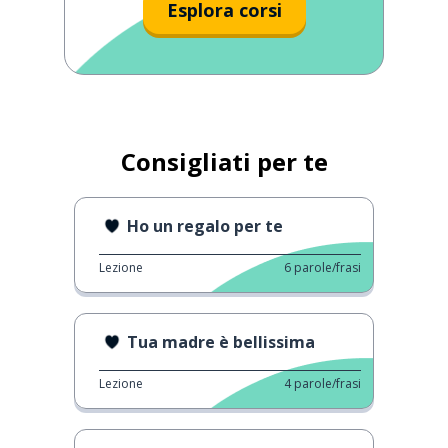
Esplora corsi
Consigliati per te
Ho un regalo per te
Lezione
6
parole/frasi
Tua madre è bellissima
Lezione
4
parole/frasi